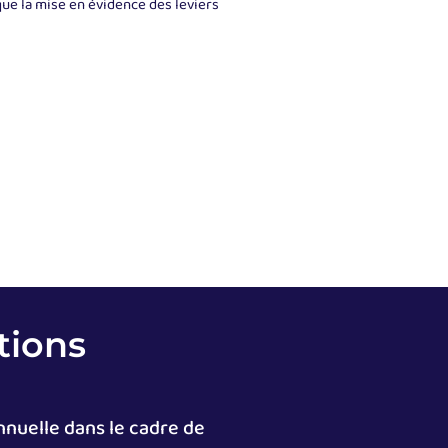
ue la mise en évidence des leviers
tions
nnuelle dans le cadre de