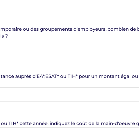
l temporaire ou des groupements d'employeurs, combien de bé
is ?
 d'EA*,ESAT* ou TIH* pour un montant égal ou supérieur à 6018€ au
Si vous avez passé des contrats avec des EA*, ESAT* ou TIH* cette année, indiquez le c