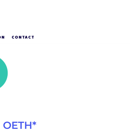
ON
CONTACT
n OETH*