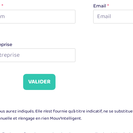
m
*
Email
*
eprise
VALIDER
urez indiqués. Elle n’est fournie qu’à titre indicatif, ne se substitue 
nuelle et n’engage en rien Mouv’Intelligent.